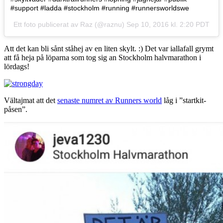
#support #ladda #stockholm #running #runnersworldswe
Ett foto publicerat av Raz (@raznu)
Sep 10, 2016 kl. 2:20 PDT
Att det kan bli sånt ståhej av en liten skylt. :) Det var iallafall grymt
att få heja på löparna som tog sig an Stockholm halvmarathon i
lördags!
Vältajmat att det
senaste numret av Runners world
låg i ”startkit-
påsen”.