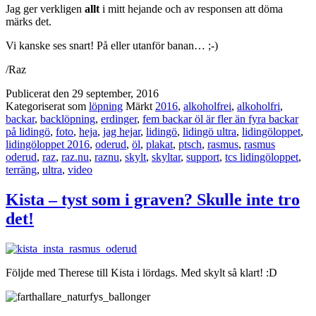
Jag ger verkligen
allt
i mitt hejande och av responsen att döma
märks det.
Vi kanske ses snart! På eller utanför banan… ;-)
/Raz
Publicerat den
29 september, 2016
Kategoriserat som
löpning
Märkt
2016
,
alkoholfrei
,
alkoholfri
,
backar
,
backlöpning
,
erdinger
,
fem backar öl är fler än fyra backar
på lidingö
,
foto
,
heja
,
jag hejar
,
lidingö
,
lidingö ultra
,
lidingöloppet
,
lidingöloppet 2016
,
oderud
,
öl
,
plakat
,
ptsch
,
rasmus
,
rasmus
oderud
,
raz
,
raz.nu
,
raznu
,
skylt
,
skyltar
,
support
,
tcs lidingöloppet
,
terräng
,
ultra
,
video
Kista – tyst som i graven? Skulle inte tro
det!
Följde med Therese till Kista i lördags. Med skylt så klart! :D