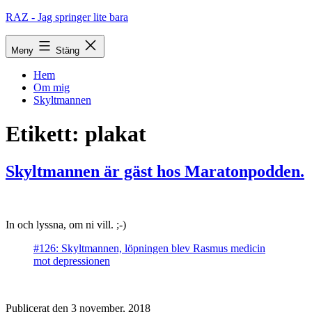
Hoppa
RAZ - Jag springer lite bara
till
innehåll
Meny
Stäng
Hem
Om mig
Skyltmannen
Etikett:
plakat
Skyltmannen är gäst hos Maratonpodden.
In och lyssna, om ni vill. ;-)
#126: Skyltmannen, löpningen blev Rasmus medicin
mot depressionen
Publicerat den
3 november, 2018