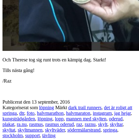
Och Therese tog sig runt trots en kämpig dag. Starkt!
Tills nästa gång!
/Raz
Publicerat den
13 september, 2016
Kategoriserat som
löpning
Märkt
dark trail runners
,
det är roligt att
springa
,
dtr
,
foto
,
halvmarathon
,
halvmaraton
,
instagram
,
jag hejar
,
kungsträdgården
,
löpning
,
lopp
,
mannen med skylten
,
oderud
,
plakat
,
ra.nu
,
rasmus
,
rasmus oderud
,
raz
,
raznu
,
skylt
,
skyltar
,
skyltat
,
skyltmannen
,
skyltväder
,
södermälarstrand
,
springa
,
stockholm
,
support
,
tävling