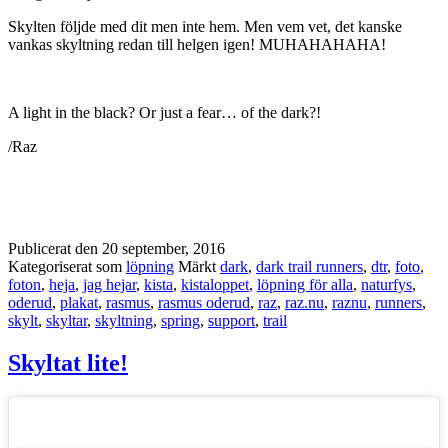
Skylten följde med dit men inte hem. Men vem vet, det kanske
vankas skyltning redan till helgen igen! MUHAHAHAHA!
A light in the black? Or just a fear… of the dark?!
/Raz
Publicerat den
20 september, 2016
Kategoriserat som
löpning
Märkt
dark
,
dark trail runners
,
dtr
,
foto
,
foton
,
heja
,
jag hejar
,
kista
,
kistaloppet
,
löpning för alla
,
naturfys
,
oderud
,
plakat
,
rasmus
,
rasmus oderud
,
raz
,
raz.nu
,
raznu
,
runners
,
skylt
,
skyltar
,
skyltning
,
spring
,
support
,
trail
Skyltat lite!