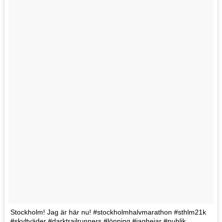
Stockholm! Jag är här nu! #stockholmhalvmarathon #sthlm21k
#skyltväder #darktrailrunners #löpning #jaghejar #publik