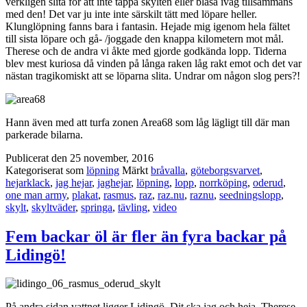
verkligen slita för att inte tappa skylten eller blåsa iväg tillsammans
med den! Det var ju inte inte särskilt tätt med löpare heller.
Klunglöpning fanns bara i fantasin. Hejade mig igenom hela fältet
till sista löpare och gå- /joggade den knappa kilometern mot mål.
Therese och de andra vi åkte med gjorde godkända lopp. Tiderna
blev mest kuriosa då vinden på långa raken låg rakt emot och det var
nästan tragikomiskt att se löparna slita. Undrar om någon slog pers?!
Hann även med att turfa zonen Area68 som låg lägligt till där man
parkerade bilarna.
Publicerat den
25 november, 2016
Kategoriserat som
löpning
Märkt
bråvalla
,
göteborgsvarvet
,
hejarklack
,
jag hejar
,
jaghejar
,
löpning
,
lopp
,
norrköping
,
oderud
,
one man army
,
plakat
,
rasmus
,
raz
,
raz.nu
,
raznu
,
seedningslopp
,
skylt
,
skyltväder
,
springa
,
tävling
,
video
Fem backar öl är fler än fyra backar på
Lidingö!
På andra sidan vattnet ligger Lidingö. Dit ska jag och heja. Therese