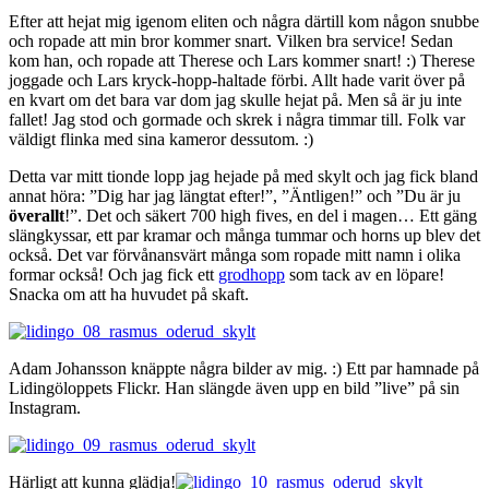
Efter att hejat mig igenom eliten och några därtill kom någon snubbe
och ropade att min bror kommer snart. Vilken bra service! Sedan
kom han, och ropade att Therese och Lars kommer snart! :) Therese
joggade och Lars kryck-hopp-haltade förbi. Allt hade varit över på
en kvart om det bara var dom jag skulle hejat på. Men så är ju inte
fallet! Jag stod och gormade och skrek i några timmar till. Folk var
väldigt flinka med sina kameror dessutom. :)
Detta var mitt tionde lopp jag hejade på med skylt och jag fick bland
annat höra: ”Dig har jag längtat efter!”, ”Äntligen!” och ”Du är ju
överallt
!”. Det och säkert 700 high fives, en del i magen… Ett gäng
slängkyssar, ett par kramar och många tummar och horns up blev det
också. Det var förvånansvärt många som ropade mitt namn i olika
formar också! Och jag fick ett
grodhopp
som tack av en löpare!
Snacka om att ha huvudet på skaft.
Adam Johansson knäppte några bilder av mig. :) Ett par hamnade på
Lidingöloppets Flickr. Han slängde även upp en bild ”live” på sin
Instagram.
Härligt att kunna glädja!