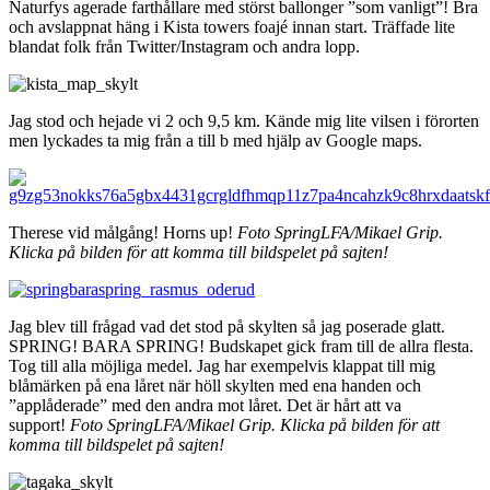
Naturfys agerade farthållare med störst ballonger ”som vanligt”! Bra
och avslappnat häng i Kista towers foajé innan start. Träffade lite
blandat folk från Twitter/Instagram och andra lopp.
Jag stod och hejade vi 2 och 9,5 km. Kände mig lite vilsen i förorten
men lyckades ta mig från a till b med hjälp av Google maps.
Therese vid målgång! Horns up!
Foto SpringLFA/Mikael Grip.
Klicka på bilden för att komma till bildspelet på sajten!
Jag blev till frågad vad det stod på skylten så jag poserade glatt.
SPRING! BARA SPRING! Budskapet gick fram till de allra flesta.
Tog till alla möjliga medel. Jag har exempelvis klappat till mig
blåmärken på ena låret när höll skylten med ena handen och
”applåderade” med den andra mot låret. Det är hårt att va
support!
Foto SpringLFA/Mikael Grip. Klicka på bilden för att
komma till bildspelet på sajten!