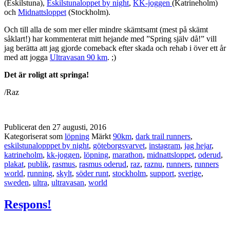
(Eskilstuna),
Eskilstunaloppet by night
,
KK-joggen
(Katrineholm)
och
Midnattsloppet
(Stockholm).
Och till alla de som mer eller mindre skämtsamt (mest på skämt
såklart!) har kommenterat mitt hejande med ”Spring själv då!” vill
jag berätta att jag gjorde comeback efter skada och rehab i över ett år
med att jogga
Ultravasan 90 km
. ;)
Det är roligt att springa!
/Raz
Publicerat den
27 augusti, 2016
Kategoriserat som
löpning
Märkt
90km
,
dark trail runners
,
eskilstunalopppet by night
,
göteborgsvarvet
,
instagram
,
jag hejar
,
katrineholm
,
kk-joggen
,
löpning
,
marathon
,
midnattsloppet
,
oderud
,
plakat
,
publik
,
rasmus
,
rasmus oderud
,
raz
,
raznu
,
runners
,
runners
world
,
running
,
skylt
,
söder runt
,
stockholm
,
support
,
sverige
,
sweden
,
ultra
,
ultravasan
,
world
Respons!