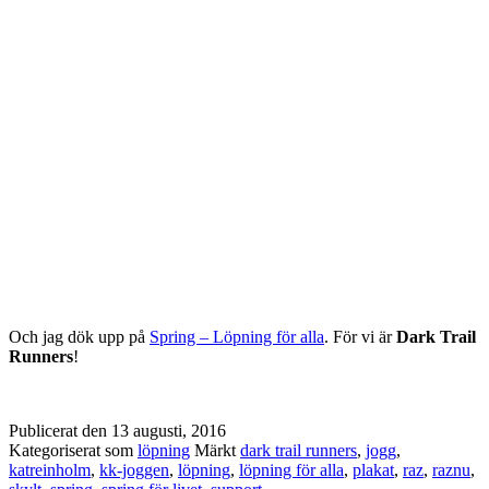
Och jag dök upp på
Spring – Löpning för alla
. För vi är
Dark Trail
Runners
!
Publicerat den
13 augusti, 2016
Kategoriserat som
löpning
Märkt
dark trail runners
,
jogg
,
katreinholm
,
kk-joggen
,
löpning
,
löpning för alla
,
plakat
,
raz
,
raznu
,