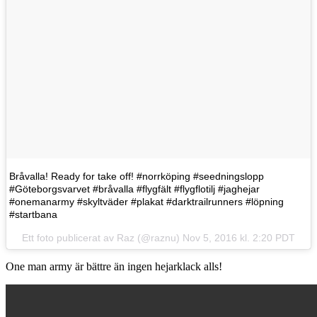
Bråvalla! Ready for take off! #norrköping #seedningslopp
#Göteborgsvarvet #bråvalla #flygfält #flygflotilj #jaghejar
#onemanarmy #skyltväder #plakat #darktrailrunners #löpning
#startbana
Ett foto publicerat av Raz (@raznu)
Nov 5, 2016 kl. 2:20 PDT
One man army är bättre än ingen hejarklack alls!