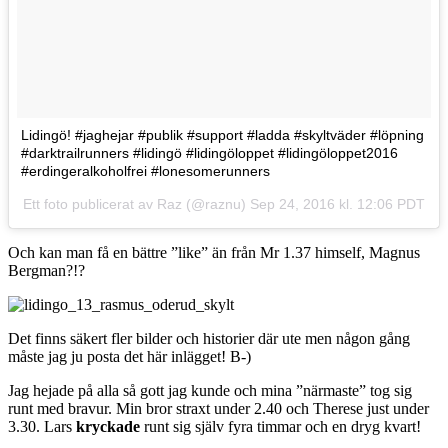
Lidingö! #jaghejar #publik #support #ladda #skyltväder #löpning
#darktrailrunners #lidingö #lidingöloppet #lidingöloppet2016
#erdingeralkoholfrei #lonesomerunners
Ett foto publicerat av Raz (@raznu)
Sep 24, 2016 kl. 12:06 PDT
Och kan man få en bättre ”like” än från Mr 1.37 himself, Magnus
Bergman?!?
Det finns säkert fler bilder och historier där ute men någon gång
måste jag ju posta det här inlägget! B-)
Jag hejade på alla så gott jag kunde och mina ”närmaste” tog sig
runt med bravur. Min bror straxt under 2.40 och Therese just under
3.30. Lars
kryckade
runt sig själv fyra timmar och en dryg kvart!