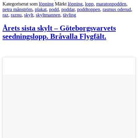
Kategoriserat som
löpning
Märkt
löpning
,
lopp
,
maratonpodden
,
petra månström
,
plakat
,
podd
,
poddar
,
poddtoppen
,
rasmus oderud
,
raz
,
raznu
,
skylt
,
skyltmannen
,
tävling
Årets sista skylt – Göteborgsvarvets
seedningslopp. Bråvalla Flygfält.