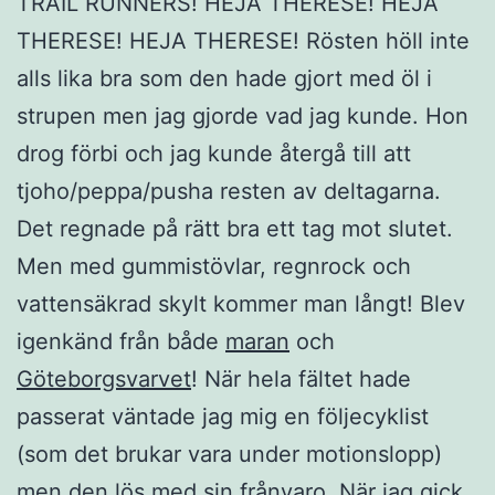
TRAIL RUNNERS! HEJA THERESE! HEJA
THERESE! HEJA THERESE! Rösten höll inte
alls lika bra som den hade gjort med öl i
strupen men jag gjorde vad jag kunde. Hon
drog förbi och jag kunde återgå till att
tjoho/peppa/pusha resten av deltagarna.
Det regnade på rätt bra ett tag mot slutet.
Men med gummistövlar, regnrock och
vattensäkrad skylt kommer man långt! Blev
igenkänd från både
maran
och
Göteborgsvarvet
! När hela fältet hade
passerat väntade jag mig en följecyklist
(som det brukar vara under motionslopp)
men den lös med sin frånvaro. När jag gick