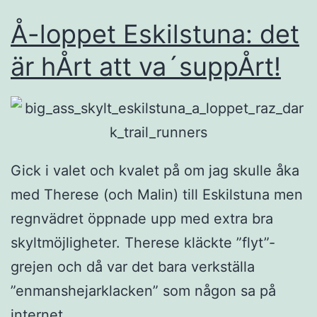
Å-loppet Eskilstuna: det
är hÅrt att va´suppÅrt!
Gick i valet och kvalet på om jag skulle åka
med Therese (och Malin) till Eskilstuna men
regnvädret öppnade upp med extra bra
skyltmöjligheter. Therese kläckte ”flyt”-
grejen och då var det bara verkställa
”enmanshejarklacken” som någon sa på
internet.