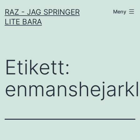
Hoppa
RAZ - JAG SPRINGER
Meny
till
LITE BARA
innehåll
Etikett:
enmanshejark