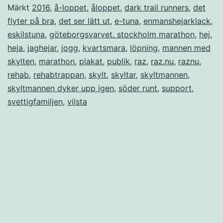
Märkt
2016
,
å-loppet
,
åloppet
,
dark trail runners
,
det
flyter på bra
,
det ser lätt ut
,
e-tuna
,
enmanshejarklack
,
eskilstuna
,
göteborgsvarvet. stockholm marathon
,
hej
,
heja
,
jaghejar
,
jogg
,
kvartsmara
,
löpning
,
mannen med
skylten
,
marathon
,
plakat
,
publik
,
raz
,
raz.nu
,
raznu
,
rehab
,
rehabtrappan
,
skylt
,
skyltar
,
skyltmannen
,
skyltmannen dyker upp igen
,
söder runt
,
support
,
svettigfamiljen
,
vilsta