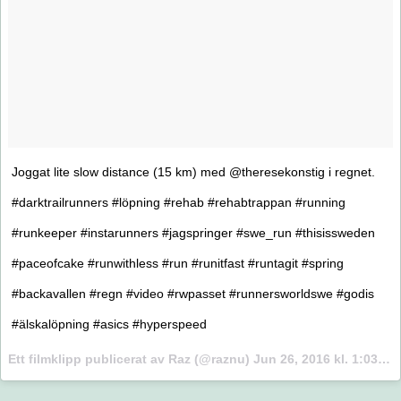
Joggat lite slow distance (15 km) med @theresekonstig i regnet.
#darktrailrunners #löpning #rehab #rehabtrappan #running
#runkeeper #instarunners #jagspringer #swe_run #thisissweden
#paceofcake #runwithless #run #runitfast #runtagit #spring
#backavallen #regn #video #rwpasset #runnersworldswe #godis
#älskalöpning #asics #hyperspeed
Ett filmklipp publicerat av Raz (@raznu)
Jun 26, 2016 kl. 1:03 PDT