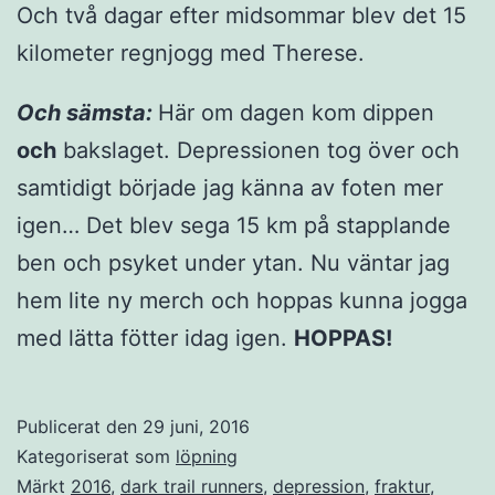
Och två dagar efter midsommar blev det 15
kilometer regnjogg med Therese.
Och sämsta:
Här om dagen kom dippen
och
bakslaget. Depressionen tog över och
samtidigt började jag känna av foten mer
igen… Det blev sega 15 km på stapplande
ben och psyket under ytan. Nu väntar jag
hem lite ny merch och hoppas kunna jogga
med lätta fötter idag igen.
HOPPAS!
Publicerat den
29 juni, 2016
Kategoriserat som
löpning
Märkt
2016
,
dark trail runners
,
depression
,
fraktur
,