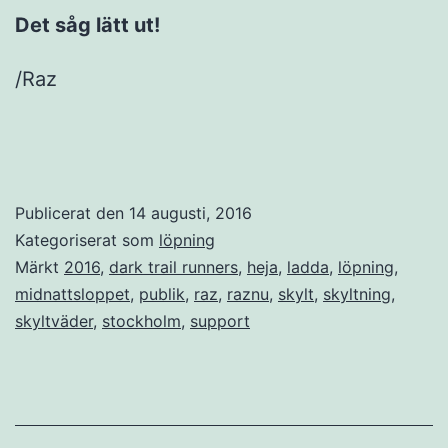
Det såg lätt ut!
/Raz
Publicerat den
14 augusti, 2016
Kategoriserat som
löpning
Märkt
2016
,
dark trail runners
,
heja
,
ladda
,
löpning
,
midnattsloppet
,
publik
,
raz
,
raznu
,
skylt
,
skyltning
,
skyltväder
,
stockholm
,
support