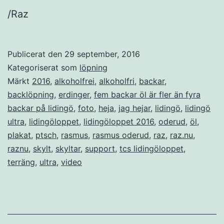
/Raz
Publicerat den
29 september, 2016
Kategoriserat som
löpning
Märkt
2016
,
alkoholfrei
,
alkoholfri
,
backar
,
backlöpning
,
erdinger
,
fem backar öl är fler än fyra
backar på lidingö
,
foto
,
heja
,
jag hejar
,
lidingö
,
lidingö
ultra
,
lidingöloppet
,
lidingöloppet 2016
,
oderud
,
öl
,
plakat
,
ptsch
,
rasmus
,
rasmus oderud
,
raz
,
raz.nu
,
raznu
,
skylt
,
skyltar
,
support
,
tcs lidingöloppet
,
terräng
,
ultra
,
video