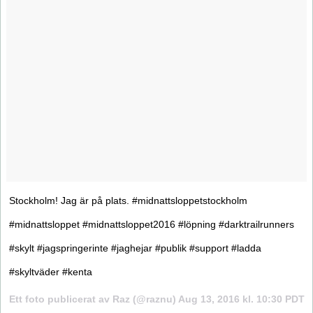
Stockholm! Jag är på plats. #midnattsloppetstockholm
#midnattsloppet #midnattsloppet2016 #löpning #darktrailrunners
#skylt #jagspringerinte #jaghejar #publik #support #ladda
#skyltväder #kenta
Ett foto publicerat av Raz (@raznu)
Aug 13, 2016 kl. 10:30 PDT