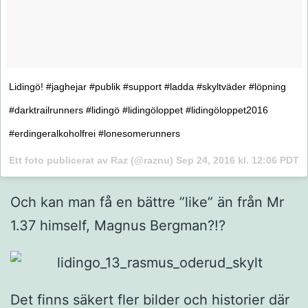
Lidingö! #jaghejar #publik #support #ladda #skyltväder #löpning
#darktrailrunners #lidingö #lidingöloppet #lidingöloppet2016
#erdingeralkoholfrei #lonesomerunners
Ett foto publicerat av Raz (@raznu)
Sep 24, 2016 kl. 12:06 PDT
Och kan man få en bättre ”like” än från Mr
1.37 himself, Magnus Bergman?!?
Det finns säkert fler bilder och historier där