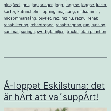
gipsjävel
,
gps
,
jagspringer
,
jogg
,
jogg.se
,
joggse
,
karta
,
kartor
,
katrineholm
,
löpning
,
majstång
,
midsommar
,
midsommarstång
,
psyket
,
raz
,
raz.nu
,
raznu
,
rehab
,
rehabilitering
,
rehabtrappa
,
rehabtrappan
,
run
,
running
,
sommar
,
springa
,
svettigfamiljen
,
tracks
,
utan pannben
Å-loppet Eskilstuna: det
är hÅrt att va´suppÅrt!