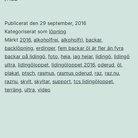
Publicerat den
29 september, 2016
Kategoriserat som
löpning
Märkt
2016
,
alkoholfrei
,
alkoholfri
,
backar
,
backlöpning
,
erdinger
,
fem backar öl är fler än fyra
backar på lidingö
,
foto
,
heja
,
jag hejar
,
lidingö
,
lidingö
ultra
,
lidingöloppet
,
lidingöloppet 2016
,
oderud
,
öl
,
plakat
,
ptsch
,
rasmus
,
rasmus oderud
,
raz
,
raz.nu
,
raznu
,
skylt
,
skyltar
,
support
,
tcs lidingöloppet
,
terräng
,
ultra
,
video