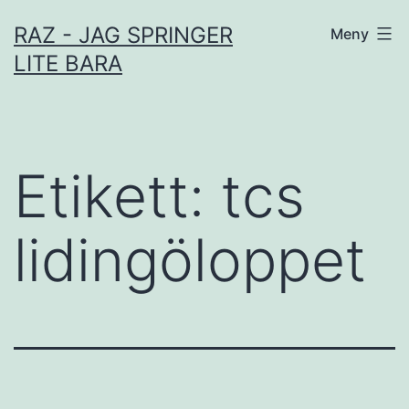
Hoppa
RAZ - JAG SPRINGER
Meny
till
LITE BARA
innehåll
Etikett:
tcs
lidingöloppet