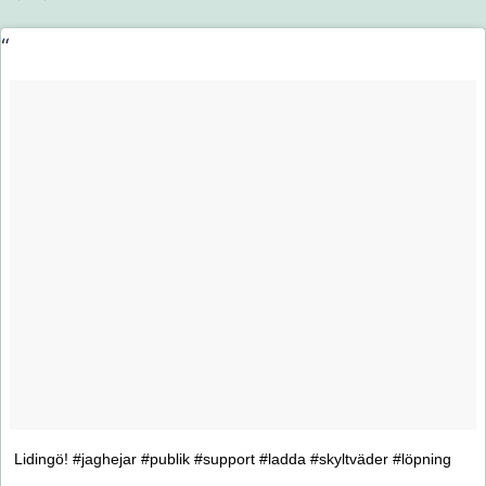
Lidingö! #jaghejar #publik #support #ladda #skyltväder #löpning