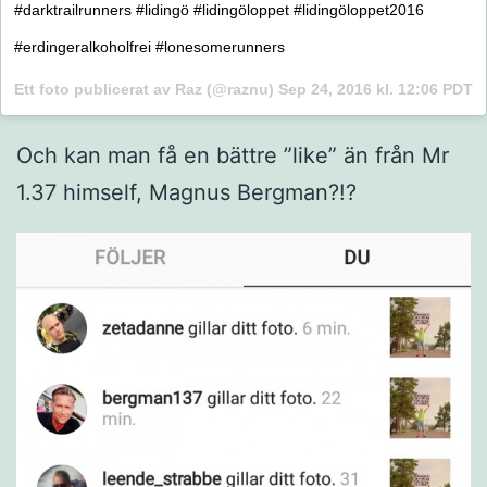
#darktrailrunners #lidingö #lidingöloppet #lidingöloppet2016
#erdingeralkoholfrei #lonesomerunners
Ett foto publicerat av Raz (@raznu)
Sep 24, 2016 kl. 12:06 PDT
Och kan man få en bättre ”like” än från Mr
1.37 himself, Magnus Bergman?!?