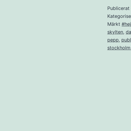
Publicera
Kategoris
Märkt
#he
skylten
,
da
pepp
,
publ
stockholm