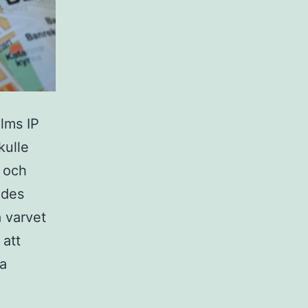
lms IP
kulle
r och
ndes
a varvet
 att
ra