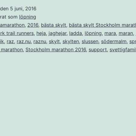
t den
5 juni, 2016
erat som
löpning
jamarathon
,
2016
,
bästa skylt
,
bästa skylt Stockholm mara
rk trail runners
,
heja
,
jaghejar
,
ladda
,
löpning
,
mara
,
maran
,
ik
,
raz
,
raz.nu
,
raznu
,
skylt
,
skylten
,
slussen
,
södermalm
,
sp
 marathon
,
Stockholm marathon 2016
,
support
,
svettigfami