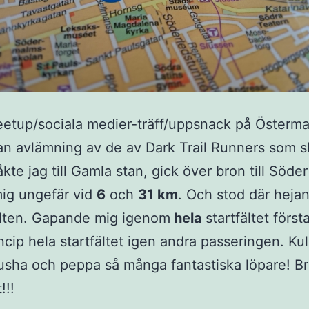
eetup/sociala medier-träff/uppsnack på Österma
n avlämning av de av Dark Trail Runners som s
åkte jag till Gamla stan, gick över bron till Söde
mig ungefär vid
6
och
31 km
. Och stod där heja
lten. Gapande mig igenom
hela
startfältet först
incip hela startfältet igen andra passeringen. Kul
sha och peppa så många fantastiska löpare! B
!!!