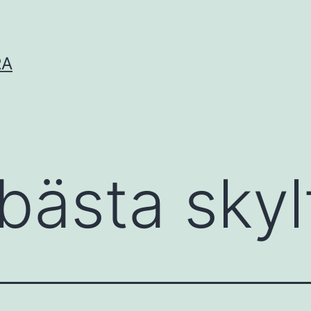
RA
bästa skyl