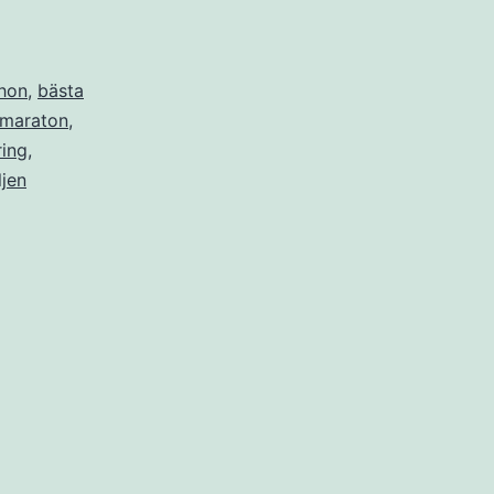
thon
,
bästa
maraton
,
ring
,
ljen