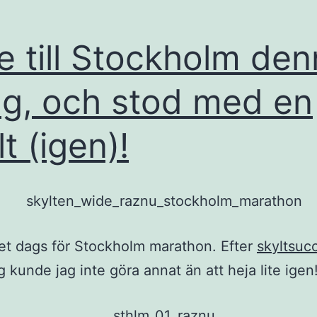
e till Stockholm de
g, och stod med en
t (igen)!
et dags för Stockholm marathon. Efter
skyltsuc
g
kunde jag inte göra annat än att heja lite igen