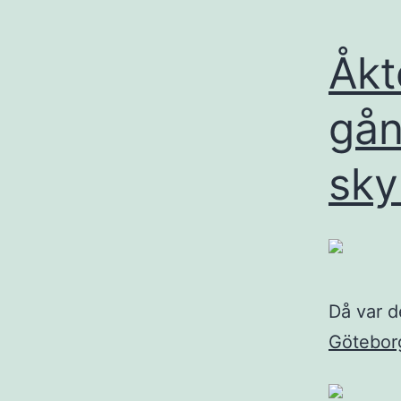
Åkt
gån
skyl
Då var d
Götebor