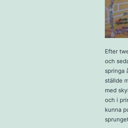
Efter tw
och seda
springa 
ställde 
med sky
och i pr
kunna pu
sprunget