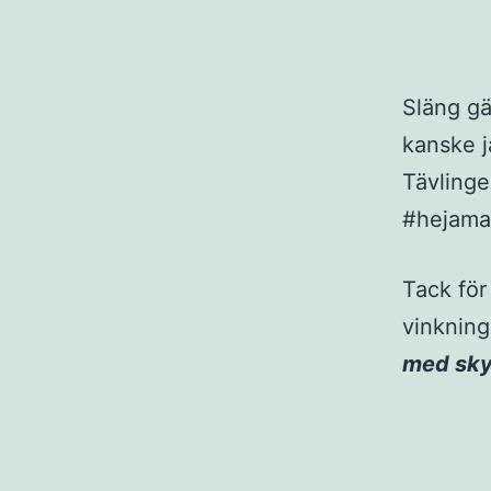
Släng gä
kanske j
Tävlinge
#hejamar
Tack för
vinkning
med sky