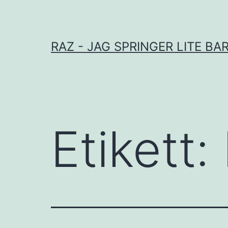
Hoppa
till
innehåll
RAZ - JAG SPRINGER LITE BA
Etikett: