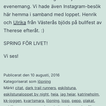
evenemang. Vi hade även Instagram-besök
här hemma i samband med loppet. Henrik
och
Ulrika
från Västerås bjöds på bullfest av
Therese efteråt. :)
SPRING FÖR LIVET!
Vi ses!
Publicerat den
10 augusti, 2016
Kategoriserat som
löpning
Märkt
citat
,
dark trail runners
,
eskilstuna
,
eskilstunaloppet by night
,
heja
,
jag hejar
,
katrineholm
,
kk-joggen
,
kvartsmara
,
löpning
,
lopp
,
pepp
,
plakat
,