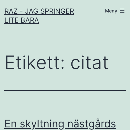
Hoppa
RAZ - JAG SPRINGER
Meny
till
LITE BARA
innehåll
Etikett:
citat
En skyltning nästgårds