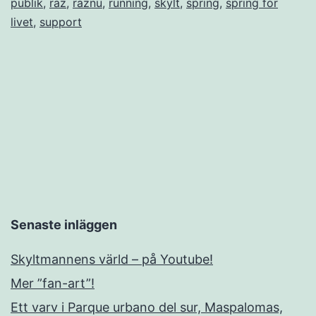
publik
,
raz
,
raznu
,
running
,
skylt
,
spring
,
spring för
livet
,
support
Senaste inläggen
Skyltmannens värld – på Youtube!
Mer ”fan-art”!
Ett varv i Parque urbano del sur, Maspalomas,