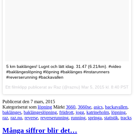
5 km baklänges! Lugnt och lätt idag. 31.47 (6.21/km). #video
#baklängeslöpning #löpning #baklänges #instarunners
#reverserunning #backavallen
Ett filmklipp publicerat av Raz (@raznu)
Mar 5, 2015 kl. 8:40 PST
Publicerat den
7 mars, 2015
Kategoriserat som
löpning
Märkt
3660
,
3660se
,
asics
,
backavallen
,
baklänges
,
baklängeslöpning
,
friidrott
,
jogg
,
katrineholm
,
löpning
,
raz
,
raz.nu
,
reverse
,
reverserunning
,
running
,
springa
,
statistik
,
tracks
Många siffror blir det…