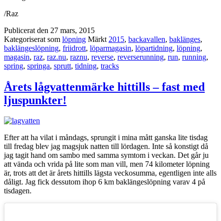
/Raz
Publicerat den
27 mars, 2015
Kategoriserat som
löpning
Märkt
2015
,
backavallen
,
baklänges
,
baklängeslöpning
,
friidrott
,
löparmagasin
,
löpartidning
,
löpning
,
magasin
,
raz
,
raz.nu
,
raznu
,
reverse
,
reverserunning
,
run
,
running
,
spring
,
springa
,
sprutt
,
tidning
,
tracks
Årets lågvattenmärke hittills – fast med
ljuspunkter!
Efter att ha vilat i måndags, sprungit i mina mått ganska lite tisdag
till fredag blev jag magsjuk natten till lördagen. Inte så konstigt då
jag tagit hand om sambo med samma symtom i veckan. Det går ju
att vända och vrida på lite som man vill, men 74 kilometer löpning
är, trots att det är årets hittills lägsta veckosumma, egentligen inte alls
dåligt. Jag fick dessutom ihop 6 km baklängeslöpning varav 4 på
tisdagen.