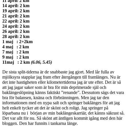
11 april: 2 km
14 april: 2 km
19 april: 2 km
21 april: 2 km
22 april: 2 km
24 april: 2 km
26 april: 2 km
28 april: 2 km
1 maj : 2+2km
4 maj : 2 km
7 maj : 2 km
9 maj : 2 km
11maj : 2 km
(6.06, 5.45)
De sista split-tiderna är de snabbaste jag gjort. Med lår fulla av
mjölksyra stapplar jag fram efter återgången till framlänges. Nu är
det inte hastigheten eller kilometertiderna jag är ute efter. Det är så
att jag jagar saker som är bra för min deprimerade själ och
baklängeslöpning känns faktiskt ”renande”. Dessutom sägs det vara
bra för balansen, knäna och förbränningen. Men jag tar den
informationen med en nypa salt och springer baklänges för att jag
helt enkelt tycker att det är skönt och roligt. Jag springer på
löparbana nu i början av min baklängeskarriär, det känns säkrast så.
Det var allt för nu. Så skönt att äntligen kommit igång med den här
bloggen. Den har funnits i tankarna länge.