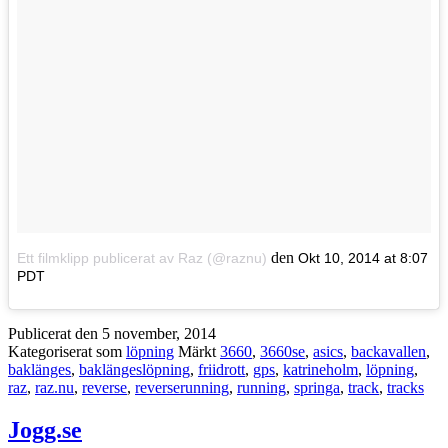
den
Ett filmklipp publicerat av Raz (@raznu)
Okt 10, 2014 at 8:07
PDT
Publicerat den
5 november, 2014
Kategoriserat som
löpning
Märkt
3660
,
3660se
,
asics
,
backavallen
,
baklänges
,
baklängeslöpning
,
friidrott
,
gps
,
katrineholm
,
löpning
,
raz
,
raz.nu
,
reverse
,
reverserunning
,
running
,
springa
,
track
,
tracks
Jogg.se