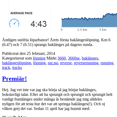
Äntligen snöfria löparbanor! Årets första baklängeslöpning. Km 6
(6.47) och 7 (6.51) sprangs baklänges på dagens runda.
Publicerat den
25 februari, 2014
Kategoriserat som
löpning
Märkt
3660
,
3660se
,
baklänges
,
baklängeslöpning
,
löpning
,
raz.nu
,
reverse
,
reverserunning
,
running
,
track
,
tracks
Premiär!
Hej. Jag vet inte var jag ska börja så jag börjar baklänges,
bokstavligt talat. Efter att ha sprungit och sprungit och sprungit helt
vanligt framlänges under många år bestämde jag mig alldeles
nyligen för att testa hur det var att springa baklänges(!). Och oj
vilken grej det var. Sedan 11 april har jag hunnit med: