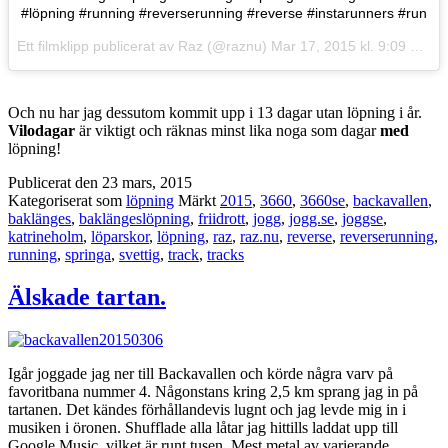
#löpning #running #reverserunning #reverse #instarunners #run
Ett filmklipp publicerat av Raz (@raznu)
Mar 17, 2015 kl. 9:09 PDT
Och nu har jag dessutom kommit upp i 13 dagar utan löpning i år.
Vilodagar
är viktigt och räknas minst lika noga som dagar
med
löpning!
Publicerat den
23 mars, 2015
Kategoriserat som
löpning
Märkt
2015
,
3660
,
3660se
,
backavallen
,
baklänges
,
baklängeslöpning
,
friidrott
,
jogg
,
jogg.se
,
joggse
,
katrineholm
,
löparskor
,
löpning
,
raz
,
raz.nu
,
reverse
,
reverserunning
,
running
,
springa
,
svettig
,
track
,
tracks
Älskade tartan.
Igår joggade jag ner till Backavallen och körde några varv på
favoritbana nummer 4. Någonstans kring 2,5 km sprang jag in på
tartanen. Det kändes förhållandevis lugnt och jag levde mig in i
musiken i öronen. Shufflade alla låtar jag hittills laddat upp till
Google Music, vilket är runt tusen. Mest metal av varierande