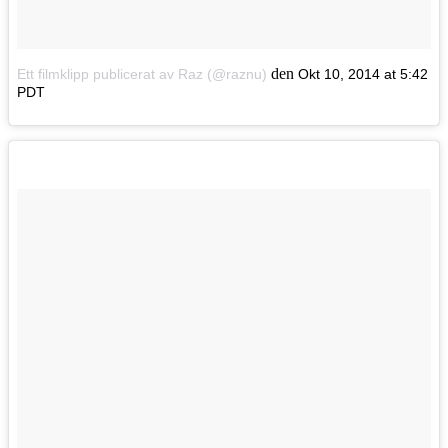
den
Ett filmklipp publicerat av Raz (@raznu)
Okt 10, 2014 at 5:42
PDT