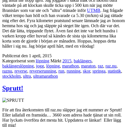
jag ändå lite hopp igen. Jag joggade i sakta mak och liksom bara
väntade på att klockan skulle ticka upp i 500 km när jag mötte
Branislav som var ute och ”ultra”-tränade inför
UTMB
. Jag frågade
vilket tempo han höll och han svarade ca 5.30 (m/km) så jag rättade
mig efter det. Fyra kilometer pratstund senare lämnade jag av honom
hemma hos sig och jag släppte på steget lite igen. Och där var det.
Det där lätta, trippande flytet. Även fast det inte var helt hundra i
varken kropp eller huvud så kändes de sista sju kilometerna lika
korta som de gjorde i början av månaden. Hoppas, hoppas detta
håller i sig nu. Jag börjar april hårt, med en vilodag!
Publicerat den
1 april, 2015
Kategoriserat som
löpning
Märkt
2015
,
baklänges
,
baklängeslöpning
,
jogg
,
löpning
,
marathon
,
maraton
,
raz
,
raz.nu
,
raznu
,
reverse
,
reverserunning
,
run
,
running
,
skor
,
springa
,
statistik
,
stockholm
,
ultra
,
ultramarathon
Sprutt!
För att fira återkomsten till raz.nu släpper jag ett nummer av Sprutt!
Eller iallafall en framsida… 3660 som adress hade tjänat ut sin roll.
Har lyckats överföra det mesta hit. Uppdatera er länkar! Eller lägg
till mig!