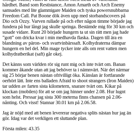
hårdhet. Band som Restistance, Amon Amarth och Arch Enemy
samsades med lite glammigare Maiden och tyska powersnubbarna
Freedom Call. Pat Boone dök även upp med storbandscovers på
Dio och Ozzy. Varven rullade på och efter någon timme började jag
fundera på hur långt jag skulle springa. Bestämde mig för 30 km och
susade vidare. Runt 20 började hungern ta ut sin rätt men jag hade
”gott” om dricka kvar i min medhavda flaska. Dagen till ära en
blandning av päron- och svartvinbärssaft. Kolhydraterna dämpar
hungern en hel del. Min mage tycker inte alls om rent vatten men
kolhydratberikat (saft) går okej.
Det känns som världen rör sig runt mig och inte tvärt om. Banan
kommer åkande utan att jag behöver ta i nämnvärt. När det närmar
sig 25 börjar benen nästan ofrivilligt öka. Känslan är fortfarande
oerhört lätt. Inte ens balladen Afraid to shoot strangers (Iron Maiden)
tar udden av farten sista kilometern, snarare tvärt om. Kikar på
klockan (mobilen) för att se om jag hinner under 2.08. Hur lugnt
som helst. Pressar jag sista 300 meterna finns chansen på 2.06-
nånting. Och visst! Stannar 30.01 km på 2.06.58.
Jag är nöjd med att benen levererar negativa splits nästan hur jag än
gör. Idag var det verkligen ett sluttande plan.
Första milen: 43.35