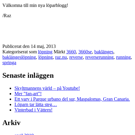
Välkomna till min nya löparblogg!
/Raz
Publicerat den
14 maj, 2013
Kategoriserat som
löpning
Märkt
3660
,
3660se
,
baklänges
,
baklängeslöpning
,
löpning
,
raz.nu
,
reverse
,
reverserunning
,
running
,
springa
Senaste inläggen
Skyltmannens värld – på Youtube!
Mer ”fan-art”!
Ett varv i Parque urbano del sur, Maspalomas, Gran Canaria.
Löparn tar lätta steg…
Vinterbad i Vättern!
Arkiv