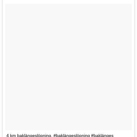
4 km baklängeslöpning. #baklängeslöpning #baklänges