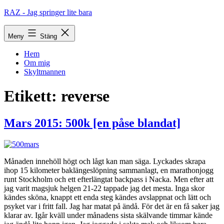
Hoppa
RAZ - Jag springer lite bara
till
innehåll
Meny
Stäng
Hem
Om mig
Skyltmannen
Etikett:
reverse
Mars 2015: 500k [en påse blandat]
Månaden innehöll högt och lågt kan man säga. Lyckades skrapa
ihop 15 kilometer baklängeslöpning sammanlagt, en marathonjogg
runt Stockholm och ett efterlängtat backpass i Nacka. Men efter att
jag varit magsjuk helgen 21-22 tappade jag det mesta. Inga skor
kändes sköna, knappt ett enda steg kändes avslappnat och lätt och
psyket var i fritt fall. Jag har matat på ändå. För det är en få saker jag
klarar av. Igår kväll under månadens sista skälvande timmar kände