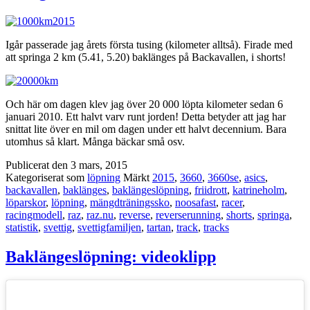
Igår passerade jag årets första tusing (kilometer alltså). Firade med
att springa 2 km (5.41, 5.20) baklänges på Backavallen, i shorts!
Och här om dagen klev jag över 20 000 löpta kilometer sedan 6
januari 2010. Ett halvt varv runt jorden! Detta betyder att jag har
snittat lite över en mil om dagen under ett halvt decennium. Bara
utomhus så klart. Många bäckar små osv.
Publicerat den
3 mars, 2015
Kategoriserat som
löpning
Märkt
2015
,
3660
,
3660se
,
asics
,
backavallen
,
baklänges
,
baklängeslöpning
,
friidrott
,
katrineholm
,
löparskor
,
löpning
,
mängdträningssko
,
noosafast
,
racer
,
racingmodell
,
raz
,
raz.nu
,
reverse
,
reverserunning
,
shorts
,
springa
,
statistik
,
svettig
,
svettigfamiljen
,
tartan
,
track
,
tracks
Baklängeslöpning: videoklipp