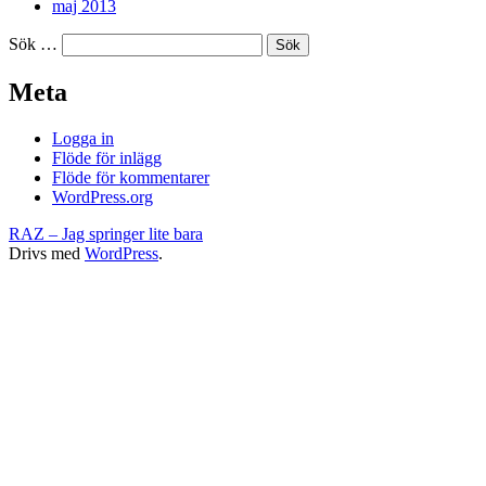
maj 2013
Sök …
Meta
Logga in
Flöde för inlägg
Flöde för kommentarer
WordPress.org
RAZ – Jag springer lite bara
Drivs med
WordPress
.