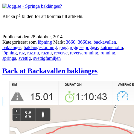
Klicka på bilden för att komma till artikeln.
Publicerat den
28 oktober, 2014
Kategoriserat som
löpning
Märkt
3660
,
3660se
,
backavallen
,
baklänges
,
baklängeslöpning
,
jogg
,
jogg.se
,
joggse
,
katrineholm
,
löpning
,
raz
,
raz.nu
,
raznu
,
reverse
,
reverserunning
,
running
,
springa
,
svettig
,
svettigfamiljen
Back at Backavallen baklänges