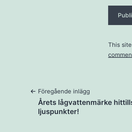
This sit
comment
Inläggsnaviger
Föregående inlägg
Årets lågvattenmärke hittill
ljuspunkter!