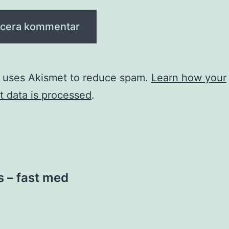
e uses Akismet to reduce spam.
Learn how your
 data is processed
.
ing
s – fast med