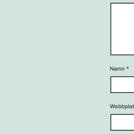
Namn
*
Webbpla