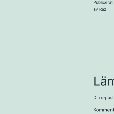
Publicera
av
Raz
Lä
Din e-post
Kommen