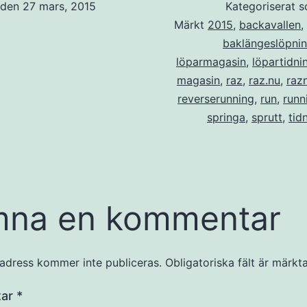
t den
27 mars, 2015
Kategoriserat 
Märkt
2015
,
backavallen
,
baklängeslöpni
löparmagasin
,
löpartidni
magasin
,
raz
,
raz.nu
,
raz
reverserunning
,
run
,
runn
springa
,
sprutt
,
tid
mna en kommentar
adress kommer inte publiceras.
Obligatoriska fält är märkt
tar
*