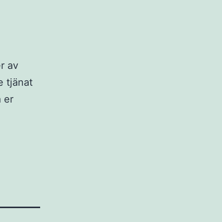
er av
e tjänat
 er