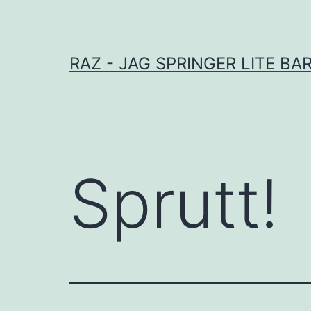
Hoppa
till
innehåll
RAZ - JAG SPRINGER LITE BA
Sprutt!