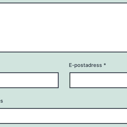
E-postadress
*
ts