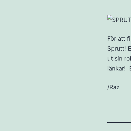
För att 
Sprutt! 
ut sin r
länkar! E
/Raz