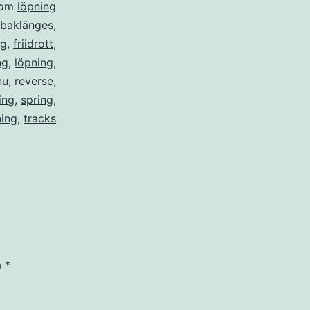
som
löpning
baklänges
,
ng
,
friidrott
,
ng
,
löpning
,
nu
,
reverse
,
ing
,
spring
,
ning
,
tracks
a
*