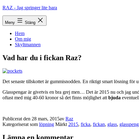
Hoppa
RAZ - Jag springer lite bara
till
innehåll
Meny
Stäng
Hem
Om mig
Skyltmannen
Vad har du i fickan Raz?
Det senaste tillskottet är gummisnodden. En riktigt smart lösning för u
Glasspengar är givetvis en bra grej men… Det är 2015 nu och jag undra
oftast med mig 40-60 kronor så det finns möjlighet att
bjuda
eventuell
Publicerat den
28 mars, 2015
av
Raz
Kategoriserat som
löpning
Märkt
2015
,
ficka
,
fickan
,
glass
,
glasspeng
Lämna en kommentar