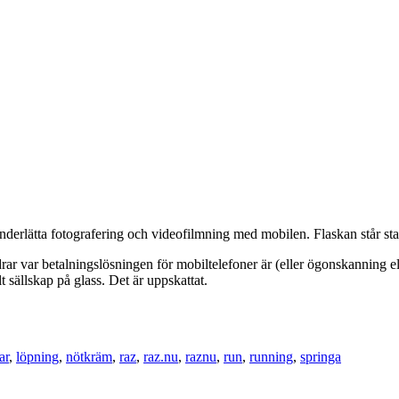
nderlätta fotografering och videofilmning med mobilen. Flaskan står stadi
r var betalningslösningen för mobiltelefoner är (eller ögonskanning ell
t sällskap på glass. Det är uppskattat.
ar
,
löpning
,
nötkräm
,
raz
,
raz.nu
,
raznu
,
run
,
running
,
springa