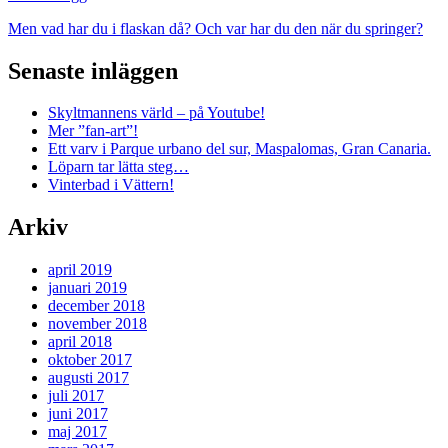
Men vad har du i flaskan då? Och var har du den när du springer?
Senaste inläggen
Skyltmannens värld – på Youtube!
Mer ”fan-art”!
Ett varv i Parque urbano del sur, Maspalomas, Gran Canaria.
Löparn tar lätta steg…
Vinterbad i Vättern!
Arkiv
april 2019
januari 2019
december 2018
november 2018
april 2018
oktober 2017
augusti 2017
juli 2017
juni 2017
maj 2017