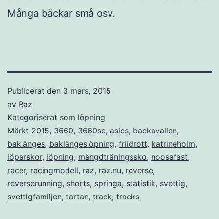
Många bäckar små osv.
Publicerat den
3 mars, 2015
av
Raz
Kategoriserat som
löpning
Märkt
2015
,
3660
,
3660se
,
asics
,
backavallen
,
baklänges
,
baklängeslöpning
,
friidrott
,
katrineholm
,
löparskor
,
löpning
,
mängdträningssko
,
noosafast
,
racer
,
racingmodell
,
raz
,
raz.nu
,
reverse
,
reverserunning
,
shorts
,
springa
,
statistik
,
svettig
,
svettigfamiljen
,
tartan
,
track
,
tracks