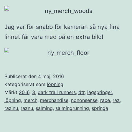
Jag var för snabb för kameran så nya fina
linnet får vara med på en extra bild!
Publicerat den
4 maj, 2016
Kategoriserat som
löpning
Märkt
2016
,
3
,
dark trail runners
,
dtr
,
jagspringer
,
löpning
,
merch
,
merchandise
,
nononsense
,
race
,
raz
,
raz.nu
,
raznu
,
salming
,
salmingrunning
,
springa