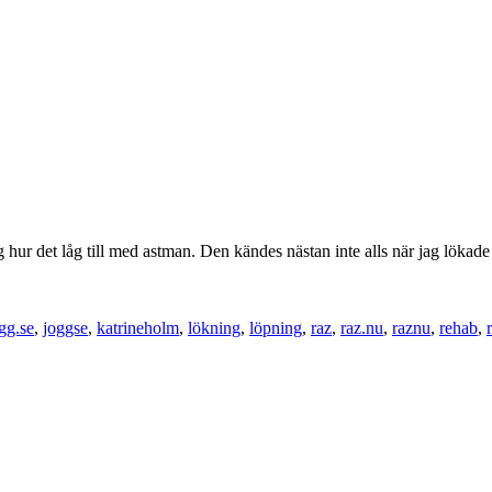
g hur det låg till med astman. Den kändes nästan inte alls när jag lökad
gg.se
,
joggse
,
katrineholm
,
lökning
,
löpning
,
raz
,
raz.nu
,
raznu
,
rehab
,