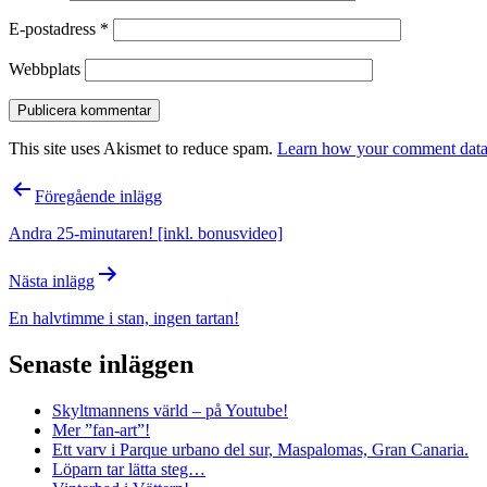
E-postadress
*
Webbplats
This site uses Akismet to reduce spam.
Learn how your comment data 
Inläggsnavigering
Föregående inlägg
Andra 25-minutaren! [inkl. bonusvideo]
Nästa inlägg
En halvtimme i stan, ingen tartan!
Senaste inläggen
Skyltmannens värld – på Youtube!
Mer ”fan-art”!
Ett varv i Parque urbano del sur, Maspalomas, Gran Canaria.
Löparn tar lätta steg…