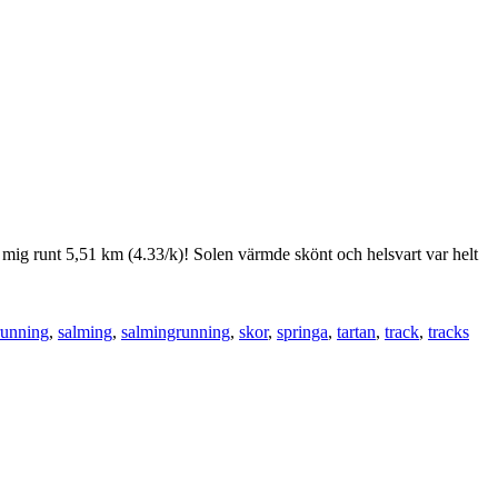
e mig runt 5,51 km (4.33/k)! Solen värmde skönt och helsvart var helt
running
,
salming
,
salmingrunning
,
skor
,
springa
,
tartan
,
track
,
tracks