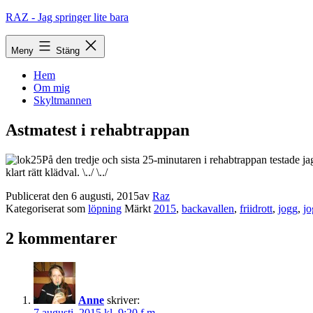
Hoppa
RAZ - Jag springer lite bara
till
innehåll
Meny
Stäng
Hem
Om mig
Skyltmannen
Astmatest i rehabtrappan
På den tredje och sista 25-minutaren i rehabtrappan testade ja
klart rätt klädval. \../ \../
Publicerat den
6 augusti, 2015
av
Raz
Kategoriserat som
löpning
Märkt
2015
,
backavallen
,
friidrott
,
jogg
,
jo
2 kommentarer
Anne
skriver:
7 augusti, 2015 kl. 9:20 f m