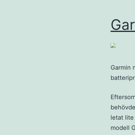
Gar
Garmin m
batteripr
Eftersom
behövde 
letat li
modell G