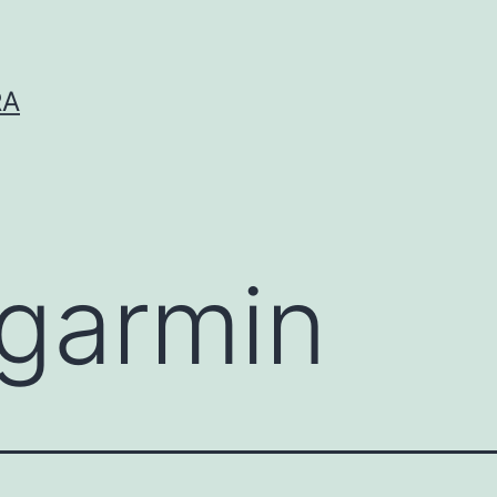
RA
garmin