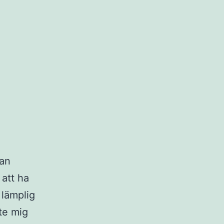
san
 att ha
 lämplig
te mig