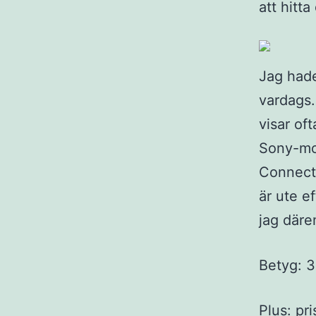
att hitta
Jag hade
vardags.
visar of
Sony-mo
Connect 
är ute e
jag däre
Betyg: 3
Plus: pri