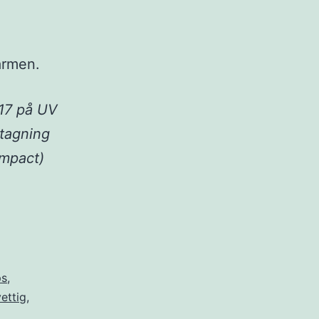
ärmen.
.17 på UV
ttagning
ompact)
ps
,
ettig
,