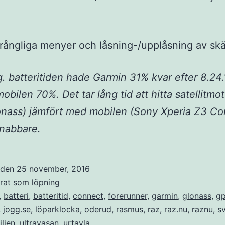
rångliga menyer och låsning-/upplåsning av sk
g. batteritiden hade Garmin 31% kvar efter 8.24
obilen 70%. Det tar lång tid att hitta satellitmo
onass) jämfört med mobilen (Sony Xperia Z3 C
nabbare.
t den
25 november, 2016
erat som
löpning
,
batteri
,
batteritid
,
connect
,
forerunner
,
garmin
,
glonass
,
g
,
jogg.se
,
löparklocka
,
oderud
,
rasmus
,
raz
,
raz.nu
,
raznu
,
sv
iljen
,
ultravasan
,
urtavla