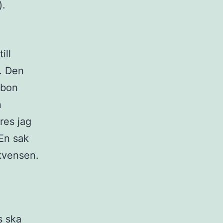
).
ill
. Den
mbon
n
res jag
 En sak
ekvensen.
s ska