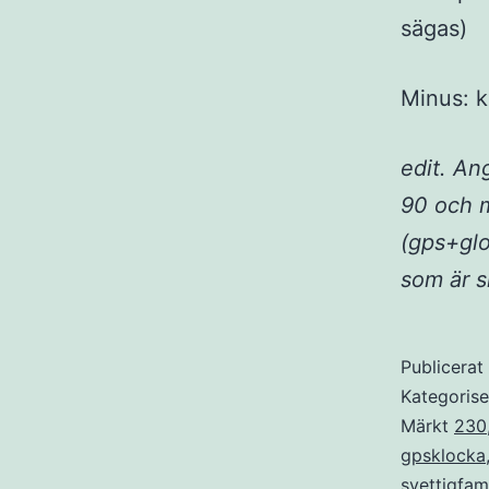
sägas)
Minus: k
edit. An
90 och m
(gps+gl
som är s
Publicera
Kategoris
Märkt
230
gpsklocka
svettigfam