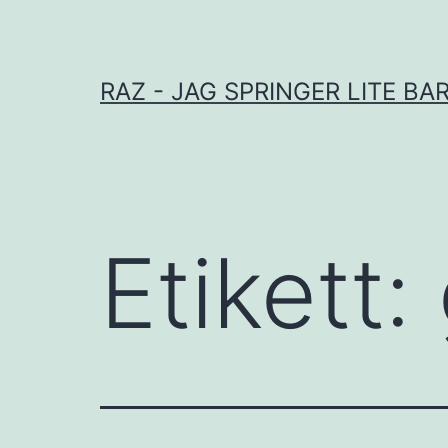
Hoppa
till
innehåll
RAZ - JAG SPRINGER LITE BA
Etikett: