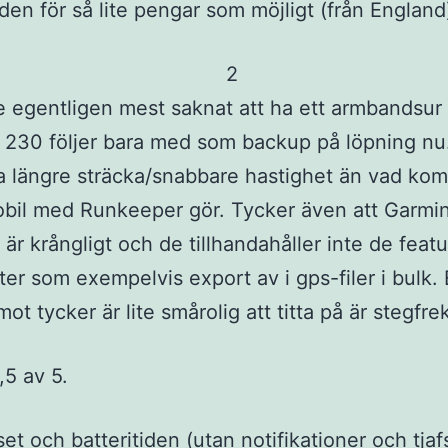
 den för så lite pengar som möjligt (från England
 egentligen mest saknat att ha ett armbandsur t
 230 följer bara med som backup på löpning nu
ta längre sträcka/snabbare hastighet än vad ko
bil med Runkeeper gör. Tycker även att Garmi
är krångligt och de tillhandahåller inte de featu
fter som exempelvis export av i gps-filer i bulk.
mot tycker är lite smårolig att titta på är stegfr
,5 av 5.
set och batteritiden (utan notifikationer och tjaf