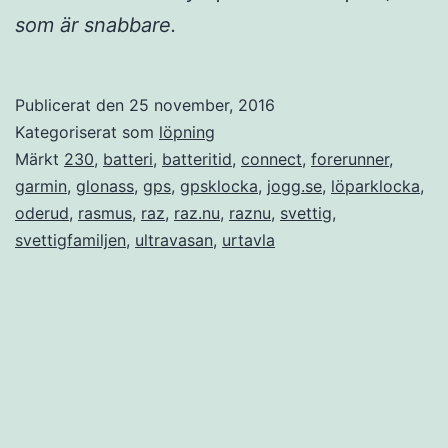
som är snabbare.
Publicerat den
25 november, 2016
Kategoriserat som
löpning
Märkt
230
,
batteri
,
batteritid
,
connect
,
forerunner
,
garmin
,
glonass
,
gps
,
gpsklocka
,
jogg.se
,
löparklocka
,
oderud
,
rasmus
,
raz
,
raz.nu
,
raznu
,
svettig
,
svettigfamiljen
,
ultravasan
,
urtavla