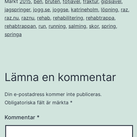
Märkt
2015
,
ben
,
bruten
,
fotjävel
,
fraktur
,
gipsjävel
,
jagspringer
,
jogg.se
,
joggse
,
katrineholm
,
löpning
,
raz
,
raz.nu
,
raznu
,
rehab
,
rehabilitering
,
rehabtrappa
,
rehabtrappan
,
run
,
running
,
salming
,
skor
,
spring
,
springa
Lämna en kommentar
Din e-postadress kommer inte publiceras.
Obligatoriska fält är märkta
*
Kommentar
*