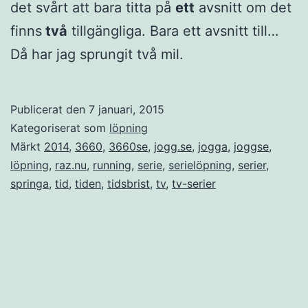
det svårt att bara titta på
ett
avsnitt om det
finns
två
tillgängliga. Bara ett avsnitt till…
Då har jag sprungit två mil.
Publicerat den
7 januari, 2015
Kategoriserat som
löpning
Märkt
2014
,
3660
,
3660se
,
jogg.se
,
jogga
,
joggse
,
löpning
,
raz.nu
,
running
,
serie
,
serielöpning
,
serier
,
springa
,
tid
,
tiden
,
tidsbrist
,
tv
,
tv-serier