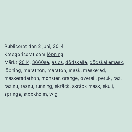
Publicerat den
2 juni, 2014
Kategoriserat som
löpning
Märkt
2014
,
3660se
,
asics
,
dödskalle
,
dödskallemask
,
löpning
,
marathon
,
maraton
,
mask
,
maskerad
,
maskeradathon
,
monster
,
orange
,
overall
,
peruk
,
raz
,
raz.nu
,
raznu
,
running
,
skräck
,
skräck mask
,
skull
,
springa
,
stockholm
,
wig