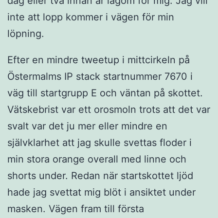
dag eller två innan är lagom för mig. Jag vill
inte att lopp kommer i vägen för min
löpning.
Efter en mindre tweetup i mittcirkeln på
Östermalms IP stack startnummer 7670 i
väg till startgrupp E och väntan på skottet.
Vätskebrist var ett orosmoln trots att det var
svalt var det ju mer eller mindre en
självklarhet att jag skulle svettas floder i
min stora orange overall med linne och
shorts under. Redan när startskottet ljöd
hade jag svettat mig blöt i ansiktet under
masken. Vägen fram till första