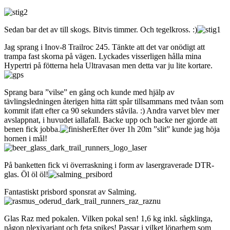
Sedan bar det av till skogs. Bitvis timmer. Och tegelkross. :)
Jag sprang i Inov-8 Trailroc 245. Tänkte att det var onödigt att
trampa fast skorna på vägen. Lyckades visserligen hålla mina
Hypertri på fötterna hela Ultravasan men detta var ju lite kortare.
Sprang bara ”vilse” en gång och kunde med hjälp av
tävlingsledningen återigen hitta rätt spår tillsammans med tvåan som
kommit ifatt efter ca 90 sekunders ståvila. :) Andra varvet blev mer
avslappnat, i huvudet iallafall. Backe upp och backe ner gjorde att
benen fick jobba.
Efter över 1h 20m ”slit” kunde jag höja
hornen i mål!
På banketten fick vi överraskning i form av lasergraverade DTR-
glas. Öl öl öl!
Fantastiskt prisbord sponsrat av Salming.
Glas Raz med pokalen. Vilken pokal sen! 1,6 kg inkl. sågklinga,
någon plexivariant och feta spikes! Passar i vilket löparhem som