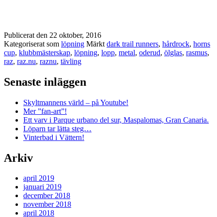
Publicerat den
22 oktober, 2016
Kategoriserat som
löpning
Märkt
dark trail runners
,
hårdrock
,
horns
cup
,
klubbmästerskap
,
löpning
,
lopp
,
metal
,
oderud
,
ölglas
,
rasmus
,
raz
,
raz.nu
,
raznu
,
tävling
Senaste inläggen
Skyltmannens värld – på Youtube!
Mer ”fan-art”!
Ett varv i Parque urbano del sur, Maspalomas, Gran Canaria.
Löparn tar lätta steg…
Vinterbad i Vättern!
Arkiv
april 2019
januari 2019
december 2018
november 2018
april 2018