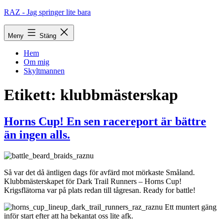
Hoppa
RAZ - Jag springer lite bara
till
innehåll
Meny
Stäng
Hem
Om mig
Skyltmannen
Etikett:
klubbmästerskap
Horns Cup! En sen racereport är bättre
än ingen alls.
Så var det då äntligen dags för avfärd mot mörkaste Småland.
Klubbmästerskapet för Dark Trail Runners – Horns Cup!
Krigsflätorna var på plats redan till tågresan. Ready for battle!
Ett muntert gäng
inför start efter att ha bekantat oss lite afk.