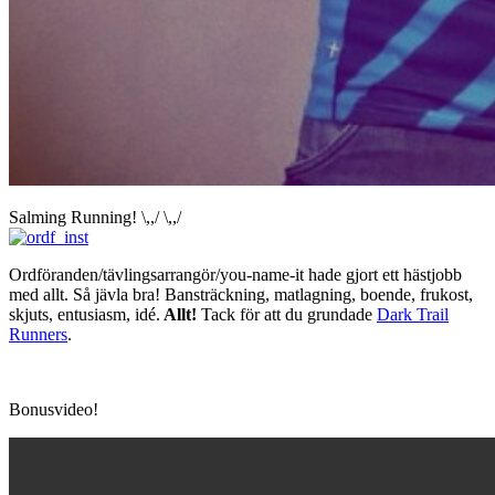
Salming Running! \,,/ \,,/
Ordföranden/tävlingsarrangör/you-name-it hade gjort ett hästjobb
med allt. Så jävla bra! Bansträckning, matlagning, boende, frukost,
skjuts, entusiasm, idé.
Allt!
Tack för att du grundade
Dark Trail
Runners
.
Bonusvideo!