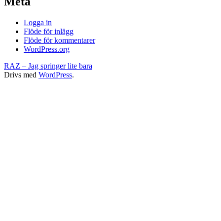
Meta
Logga in
Flöde för inlägg
Flöde för kommentarer
WordPress.org
RAZ – Jag springer lite bara
Drivs med
WordPress
.