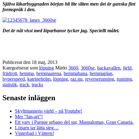
Själva läkarbyggnaden början bli lite sliten men det är ganska fint
formspråk i den.
Det är nåt visst med löparbanor tycker jag. Speciellt målet.
Publicerat den
18 maj, 2013
Kategoriserat som
löpning
Märkt
3660
,
3660se
,
backavallen
,
field
,
friidrott
,
hemma
,
hemmaarena
,
hemmabana
,
hemmaplan
,
hyperspeed
,
katrineholm
,
löpning
,
raz.nu
,
reverserunning
,
running
,
statistik
,
track
,
tracks
Senaste inläggen
Skyltmannens värld – på Youtube!
Mer ”fan-art”!
Ett varv i Parque urbano del sur, Maspalomas, Gran Canaria.
Löparn tar lätta steg…
Vinterbad i Vättern!