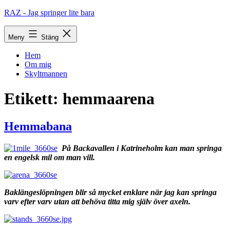
Hoppa
RAZ - Jag springer lite bara
till
innehåll
Meny
Stäng
Hem
Om mig
Skyltmannen
Etikett:
hemmaarena
Hemmabana
På Backavallen i Katrineholm kan man springa
en engelsk mil om man vill.
Baklängeslöpningen blir så mycket enklare när jag kan springa
varv efter varv utan att behöva titta mig själv över axeln.