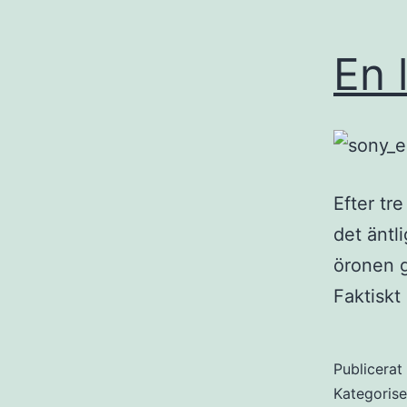
En 
Efter tre
det äntl
öronen g
Faktiskt 
Publicera
Kategoris