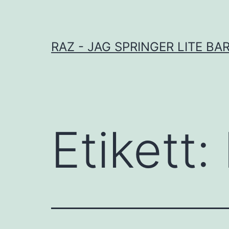
Hoppa
till
innehåll
RAZ - JAG SPRINGER LITE BA
Etikett: