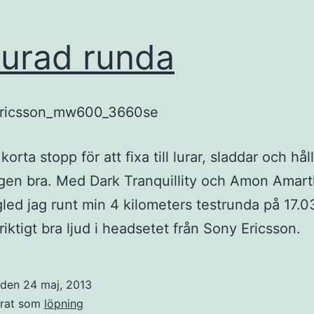
lurad runda
 korta stopp för att fixa till lurar, sladdar och hål
igen bra. Med Dark Tranquillity och Amon Amart
led jag runt min 4 kilometers testrunda på 17.0
riktigt bra ljud i headsetet från Sony Ericsson.
t den
24 maj, 2013
erat som
löpning