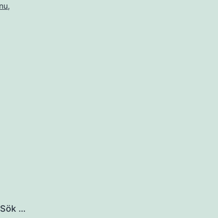
.nu
,
Sök …