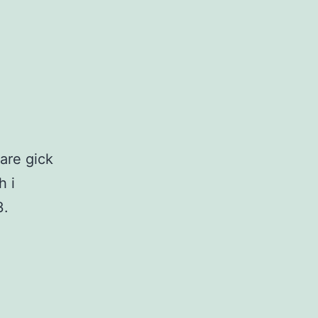
lare gick
h i
3.