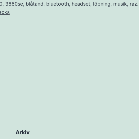
0
,
3660se
,
blåtand
,
bluetooth
,
headset
,
löpning
,
musik
,
raz
acks
Arkiv