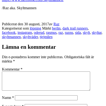
/Raz aka. Skyltmannen
Publicerat den
30 augusti, 2017
av
Raz
Kategoriserat som
löpning
Märkt
berlin
,
dark trail runners
,
facebook
,
instagram
,
oderud
,
rasmus
,
raz
,
raznu
,
sida
,
skylt
,
skyltar
,
skyltmannen
,
skyltväder
,
tjejmilen
Lämna en kommentar
Din e-postadress kommer inte publiceras.
Obligatoriska fält är
märkta
*
Kommentar
*
Namn
*