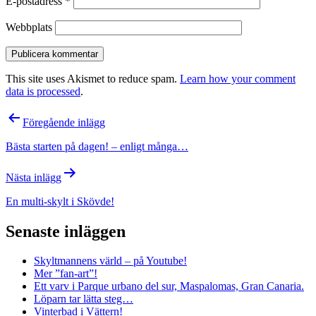
E-postadress
*
Webbplats
This site uses Akismet to reduce spam.
Learn how your comment
data is processed
.
Inläggsnavigering
Föregående inlägg
Bästa starten på dagen! – enligt många…
Nästa inlägg
En multi-skylt i Skövde!
Senaste inläggen
Skyltmannens värld – på Youtube!
Mer ”fan-art”!
Ett varv i Parque urbano del sur, Maspalomas, Gran Canaria.
Löparn tar lätta steg…
Vinterbad i Vättern!