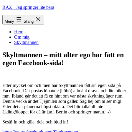
Hoppa
RAZ - Jag springer lite bara
till
innehåll
Meny
Stäng
Hem
Om mig
Skyltmannen
Skyltmannen – mitt alter ego har fått en
egen Facebook-sida!
Efter mycket om och men har Skyltmannen fått sin egen sida på
Facebook. Där postas löpande (höhö) allmänt dravel och lite bilder
mm. Ibland går det att få en hint om var nästa skyltning äger rum.
Denna vecka är det Tjejmilen som gäller. Säg hej om ni ser mig!
Efter det är planerna högst oklara. Det blir iallafall inte
Lidingöloppet för då är jag i Berlin och springer maran. :-)
Seså! In och gilla, dela och bjud in!
https://www.facebook.com/Skyltmannen/