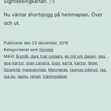
Sightseeingkartan. ;-)
Nu väntar shortsjogg på hemmaplan. Över
och ut.
Publicerat den
23 december, 2016
Kategoriserat som
löpning
Märkt
årsmål
,
dark trail runners
,
en mil om dagen
,
gps
,
gps-kartor
,
gran canaria
,
jogg
,
karta
,
kartor
,
läger
,
löparknä
,
maspalomas
,
Meloneras
,
rasmus oderud
,
raz
,
raz.nu
,
raznu
,
rehab
,
träningsläger