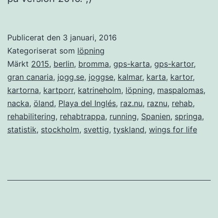
Publicerat den
3 januari, 2016
Kategoriserat som
löpning
Märkt
2015
,
berlin
,
bromma
,
gps-karta
,
gps-kartor
,
gran canaria
,
jogg.se
,
joggse
,
kalmar
,
karta
,
kartor
,
kartorna
,
kartporr
,
katrineholm
,
löpning
,
maspalomas
,
nacka
,
öland
,
Playa del Inglés
,
raz.nu
,
raznu
,
rehab
,
rehabilitering
,
rehabtrappa
,
running
,
Spanien
,
springa
,
statistik
,
stockholm
,
svettig
,
tyskland
,
wings for life