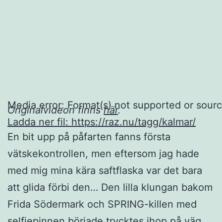
Media error: Format(s) not supported or sourc
Originalvideon finns
här
.
Ladda ner fil: https://raz.nu/tagg/kalmar/
En bit upp på påfarten fanns första
vätskekontrollen, men eftersom jag hade
med mig mina kära saftflaska var det bara
00:00
att glida förbi den… Den lilla klungan bakom
Frida Södermark och SPRING-killen med
selfiepinnen började trycktes ihop på väg