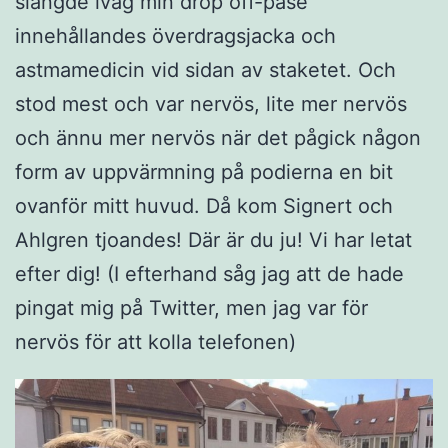
slängde iväg min drop off-påse
innehållandes överdragsjacka och
astmamedicin vid sidan av staketet. Och
stod mest och var nervös, lite mer nervös
och ännu mer nervös när det pågick någon
form av uppvärmning på podierna en bit
ovanför mitt huvud. Då kom Signert och
Ahlgren tjoandes! Där är du ju! Vi har letat
efter dig! (I efterhand såg jag att de hade
pingat mig på Twitter, men jag var för
nervös för att kolla telefonen)