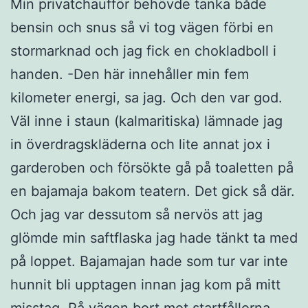
Min privatchaufför behövde tanka både
bensin och snus så vi tog vägen förbi en
stormarknad och jag fick en chokladboll i
handen. -Den här innehåller min fem
kilometer energi, sa jag. Och den var god.
Väl inne i staun (kalmaritiska) lämnade jag
in överdragskläderna och lite annat jox i
garderoben och försökte gå på toaletten på
en bajamaja bakom teatern. Det gick så där.
Och jag var dessutom så nervös att jag
glömde min saftflaska jag hade tänkt ta med
på loppet. Bajamajan hade som tur var inte
hunnit bli upptagen innan jag kom på mitt
misstag. På vägen bort mot startfållorna