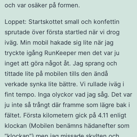
och var osäker på formen.
Loppet: Startskottet small och konfettin
sprutade över första startled när vi drog
iväg. Min mobil hakade sig lite när jag
tryckte igång RunKeeper men det var ju
inget att göra något åt. Jag sprang och
tittade lite på mobilen tills den ändå
verkade synka lite bättre. Vi rullade iväg i
fint tempo. Inga olyckor vad jag såg. Det var
ju inte så trångt där framme som lägre bak i
fältet. Första kilometern gick på 4.11 enligt
klockan (Mobilen benämns hädanefter som
”klockan”) men jag missade skylten och