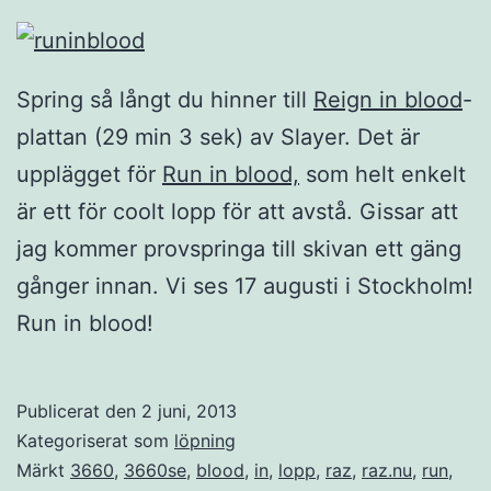
Spring så långt du hinner till
Reign in blood
-
plattan (29 min 3 sek) av Slayer. Det är
upplägget för
Run in blood,
som helt enkelt
är ett för coolt lopp för att avstå. Gissar att
jag kommer provspringa till skivan ett gäng
gånger innan. Vi ses 17 augusti i Stockholm!
Run in blood!
Publicerat den
2 juni, 2013
Kategoriserat som
löpning
Märkt
3660
,
3660se
,
blood
,
in
,
lopp
,
raz
,
raz.nu
,
run
,