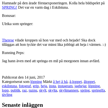
Hamnade på den ärade förstaexponeringen. Kolla hela bildspelet på
SPRING!
Det var en varm dag i Eskilstuna.
Bonusar:
Ulrika som springer:
Therese
vilade kroppen så hon var med och hejade! Ska dock
tilläggas att hon tyckte det var minst lika jobbigt att heja i värmen. :-)
Running Peps:
Jag hann även med att springa en mil på morgonen innan avfärd.
Publicerat den
14 juni, 2017
Kategoriserat som
löpning
Märkt
å hej å hå
,
å-loppet
,
åloppet
,
eskilstuna
,
fotograf
,
grip
,
heja
,
insta
,
instagram
,
jaghejar
,
löpning
,
lopp
,
publik
,
raz
,
raznu
,
skylt
,
skylta
,
skyltmannen
,
spring
,
springlfa
,
tävling
Senaste inläggen