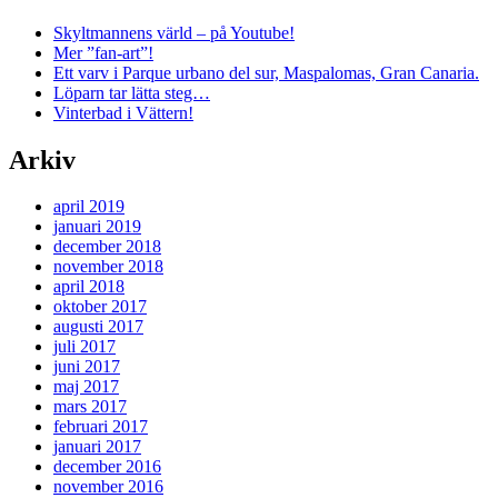
Skyltmannens värld – på Youtube!
Mer ”fan-art”!
Ett varv i Parque urbano del sur, Maspalomas, Gran Canaria.
Löparn tar lätta steg…
Vinterbad i Vättern!
Arkiv
april 2019
januari 2019
december 2018
november 2018
april 2018
oktober 2017
augusti 2017
juli 2017
juni 2017
maj 2017
mars 2017
februari 2017
januari 2017
december 2016
november 2016