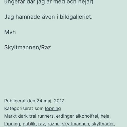
ungefär där jag är med och hejar)
Jag hamnade även i bildgalleriet.
Mvh
Skyltmannen/Raz
Publicerat den
24 maj, 2017
Kategoriserat som
löpning
Märkt
dark trai runners
,
erdinger alkoholfrei
,
heja
,
löpning
,
publik
,
raz
,
raznu
,
skyltmannen
,
skyltväder
,